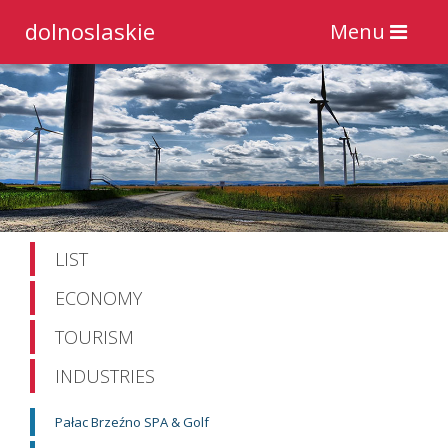
dolnoslaskie
Toggle
Menu
navigation
LIST
ECONOMY
TOURISM
INDUSTRIES
Pałac Brzeźno SPA & Golf