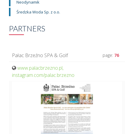
Neodynamik
Średzka Woda Sp. z o.o.
PARTNERS
Pałac Brzeźno SPA & Golf
page:
76
www.palacbrzezno.pl
instagram.com/palac.brzezno