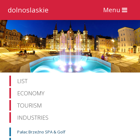
dolnoslaskie
Toggle
Menu
navigation
LIST
ECONOMY
TOURISM
INDUSTRIES
Pałac Brzeźno SPA & Golf